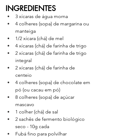
INGREDIENTES
3 xícaras de água morna
4 colheres (sopa) de margarina ou 
manteiga
1/2 xícara (chá) de mel
4 xícaras (chá) de farinha de trigo
2 xícaras (chá) de farinha de trigo 
integral
2 xícaras (chá) de farinha de 
centeio
4 colheres (sopa) de chocolate em 
pó (ou cacau em pó)
8 colheres (sopa) de açúcar 
mascavo
1 colher (chá) de sal
2 sachês de fermento biológico 
seco - 10g cada
Fubá fino para polvilhar